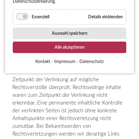
wir diese Inhalte umgehend entfernen.
Datenschutzerklärung.
HAFTUNG FÜR LINKS
Essenziell
Details einblenden
Unser Angebot enthält Links zu externen
Webseiten Dritter, auf deren Inhalte wir keinen
Auswahl speichern
Einfluss haben. Deshalb können wir für diese
Alle akzeptieren
fremden Inhalte auch keine Gewähr übernehmen.
Für die Inhalte der verlinkten Seiten ist stets der
Kontakt
Impressum
Datenschutz
jeweilige Anbieter oder Betreiber der Seiten
verantwortlich. Die verlinkten Seiten wurden zum
Zeitpunkt der Verlinkung auf mögliche
Rechtsverstöße überprüft. Rechtswidrige Inhalte
waren zum Zeitpunkt der Verlinkung nicht
erkennbar. Eine permanente inhaltliche Kontrolle
der verlinkten Seiten ist jedoch ohne konkrete
Anhaltspunkte einer Rechtsverletzung nicht
zumutbar. Bei Bekanntwerden von
Rechtsverletzungen werden wir derartige Links