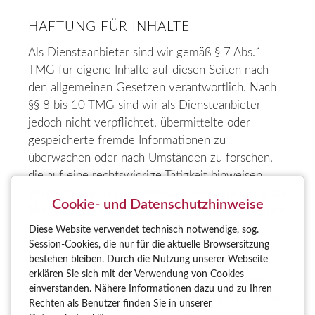
HAFTUNG FÜR INHALTE
Als Diensteanbieter sind wir gemäß § 7 Abs.1
TMG für eigene Inhalte auf diesen Seiten nach
den allgemeinen Gesetzen verantwortlich. Nach
§§ 8 bis 10 TMG sind wir als Diensteanbieter
jedoch nicht verpflichtet, übermittelte oder
gespeicherte fremde Informationen zu
überwachen oder nach Umständen zu forschen,
die auf eine rechtswidrige Tätigkeit hinweisen.
Verpflichtungen zur Entfernung oder Sperrung der
Cookie- und Datenschutzhinweise
Nutzung von Informationen nach den allgemeinen
Gesetzen bleiben hiervon unberührt. Eine
Diese Website verwendet technisch notwendige, sog.
Session-Cookies, die nur für die aktuelle Browsersitzung
diesbezügliche Haftung ist jedoch erst ab dem
bestehen bleiben. Durch die Nutzung unserer Webseite
Zeitpunkt der Kenntnis einer konkreten
erklären Sie sich mit der Verwendung von Cookies
Rechtsverletzung möglich. Bei Bekanntwerden
einverstanden. Nähere Informationen dazu und zu Ihren
von entsprechenden Rechtsverletzungen werden
Rechten als Benutzer finden Sie in unserer