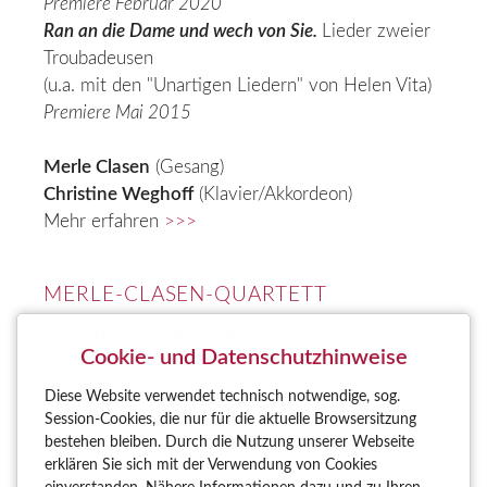
Premiere Februar 2020
Ran an die Dame und wech von Sie.
Lieder zweier
Troubadeusen
(u.a. mit den "Unartigen Liedern" von Helen Vita)
Premiere Mai 2015
Merle Clasen
(Gesang)
Christine Weghoff
(Klavier/Akkordeon)
Mehr erfahren
>>>
MERLE-CLASEN-QUARTETT
Atmosphäre schaffen! Stilvoll-dezente
Cookie- und Datenschutzhinweise
Hintergrundmusik
für Ihre besondere Veranstaltung.
Diese Website verwendet technisch notwendige, sog.
Lounge-Jazz zum Genießen.
stilvoll - charmant -
Session-Cookies, die nur für die aktuelle Browsersitzung
bestehen bleiben. Durch die Nutzung unserer Webseite
leicht
erklären Sie sich mit der Verwendung von Cookies