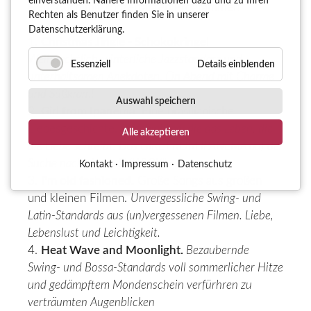
einverstanden. Nähere Informationen dazu und zu Ihren
Neu:
Auch mit konzertanten Programmen
Rechten als Benutzer finden Sie in unserer
Datenschutzerklärung.
1.
Christmas Jingle - Schokokringel
Weihnachtlich-winterliche Jazzstandars und
Essenziell
Details einblenden
unterhaltsamen Anekdoten. Ein Abend mit Charme
und Süßkram!
Auswahl speichern
2.
Girl from Ipanema.
Eine brasilianische
Liebesgeschichte.
Geschichten, die das Leben, die
Alle akzeptieren
die Liebe schreibt. Das GIRL FROM IPANEMA auf der
Suche nach einem SHY BOY."
Kontakt
Impressum
Datenschutz
3.
I'm old fashioned.
Große Songs aus großen
und kleinen Filmen.
Unvergessliche Swing- und
Latin-Standards aus (un)vergessenen Filmen. Liebe,
Lebenslust und Leichtigkeit.
4.
Heat Wave and Moonlight.
Bezaubernde
Swing- und Bossa-Standards voll sommerlicher Hitze
und gedämpftem Mondenschein verfürhren zu
verträumten Augenblicken